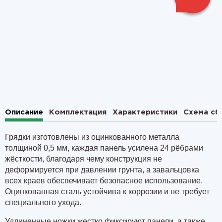
1
2
Описание
Комплектация
Характеристики
Схема сб
Грядки изготовлены из оцинкованного металла
толщиной 0,5 мм, каждая панель усилена
24 рёбрами
жёсткости
, благодаря чему конструкция не
деформируется при давлении грунта, а завальцовка
всех краев обеспечивает безопасное использование.
Оцинкованная сталь устойчива к коррозии и не требует
специального ухода.
Удлиненные ножки жестко фиксируют панели, а также